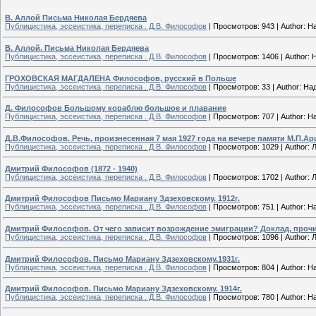
В. Аллой Письма Николая Бердяева
Публицистика, эссеистика, переписка . Д.В. Философов
|
Просмотров:
943
|
Author:
Н
В. Аллой. Письма Николая Бердяева
Публицистика, эссеистика, переписка . Д.В. Философов
|
Просмотров:
1406
|
Author:
ГРОХОВСКАЯ МАГДАЛЕНА Философов, русский в Польше
Публицистика, эссеистика, переписка . Д.В. Философов
|
Просмотров:
33
|
Author:
На
Д. Философов Большому кораблю большое и плавание
Публицистика, эссеистика, переписка . Д.В. Философов
|
Просмотров:
707
|
Author:
Н
Д.В.Философов. Речь, произнесенная 7 мая 1927 года на вечере памяти М.П.А
Публицистика, эссеистика, переписка . Д.В. Философов
|
Просмотров:
1029
|
Author:
Дмитрий Философов (1872 - 1940)
Публицистика, эссеистика, переписка . Д.В. Философов
|
Просмотров:
1702
|
Author:
Дмитрий Философов Письмо Мариану Здзеховскому. 1912г.
Публицистика, эссеистика, переписка . Д.В. Философов
|
Просмотров:
751
|
Author:
Н
Дмитрий Философов. От чего зависит возрождение эмиграции? Доклад, прочит
Публицистика, эссеистика, переписка . Д.В. Философов
|
Просмотров:
1096
|
Author:
Дмитрий Философов. Письмо Мариану Здзеховскому.1931г.
Публицистика, эссеистика, переписка . Д.В. Философов
|
Просмотров:
804
|
Author:
Н
Дмитрий Философов. Письмо Мариану Здзеховскому. 1914г.
Публицистика, эссеистика, переписка . Д.В. Философов
|
Просмотров:
780
|
Author:
Н