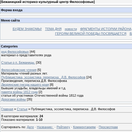
[
Бежаницкий историко-культурный центр Философовых
]
Форма входа
Меню сайта
БУДЕМ ЗНАКОМЫ!
ТЕМА ДНЯ
новости
ФРАГМЕНТЫ ИСТОРИИ РАЙОНА
ГЕРОЯМ ВЕЛИКОЙ ПОБЕДЫ ПОСВЯЩАЕТСЯ
В
Categories
род Философовых
[44]
материал о представителях рода
Статьи о п. Бежаницы.
[30]
Философовские чтения
[5]
Материалы чтений разных лет.
Публицистика, эссеистика, переписка . Д.В. Философов
[24]
Произведения, переписка Д.В. Философова
Дворянские гнезда нашего края
[8]
Бывшие усадьбы, владельцы имений и т.д.
памяти войны 1812 года
[2]
статьи об участниках Отечественной войны 1812 года
Дорогами войны
[35]
Главная
»
Статьи
» Публицистика, эссеистика, переписка . Д.В. Философов
В категории материалов
:
24
Показано материалов
:
1-10
Сортировать по
:
Дате
·
Названию
·
Рейтингу
·
Комментариям
·
Просмотрам