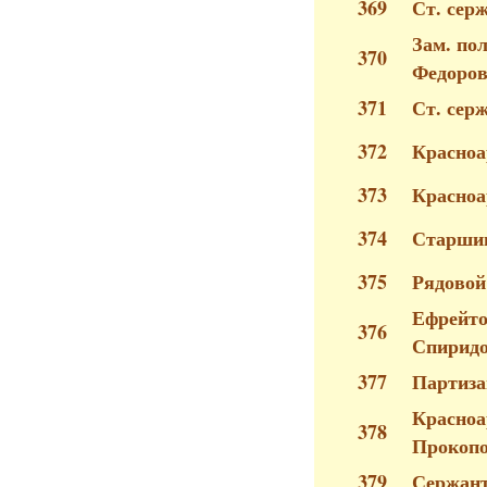
369
Ст. сер
Зам. по
370
Федоро
371
Ст. сер
372
Красноа
373
Красноа
374
Старшин
375
Рядовой
Ефрейто
376
Спирид
377
Партиза
Красноа
378
Прокоп
379
Сержант