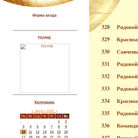
Форма входа
328
Рядовой
329
Красноа
ПОУНБ
330
Савченк
331
Рядовой
332
Рядовой
333
Рядовой
334
Красноа
Календарь
«
Август 2026
»
335
Рядовой
Пн
Вт
Ср
Чт
Пт
Сб
Вс
1
2
336
Команди
3
4
5
6
7
8
9
10
11
12
13
14
15
16
337
Рядовой
17
18
19
20
21
22
23