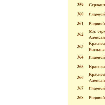
359
Сержант
360
Рядовой
361
Рядовой
Мл. сер
362
Алексан
Красноа
363
Василье
364
Рядово
365
Красноа
Красноа
366
Алексан
367
Рядовой
368
Рядовой