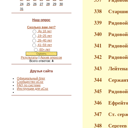
24
25
26
27
28
29
30
31
338
Старшин
Наш опрос
339
Рядовой
Сколько вам лет?
До 18 лет
340
Рядовой
19–25 лет
26–40 лет
341
Рядовой
41–59 лет
60+ лет
342
Рядовой
Результаты
|
Архив опросов
Всего ответов:
4
343
Лейтена
Друзья сайта
344
Сержант
Официальный блог
Сообщество uCoz
FAQ по системе
Инструкции для uCoz
345
Рядовой
346
Ефрейто
347
Ст. сер
348
Сергеев