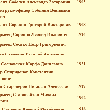
жант Соболев Александр Захарович
1905
литрука-офицер Собянин Вениамин
вич
жант Сорокин Григорий Викторович
1908
рмеец Сорокин Леонид Иванович
1924
рмеец Сосько Петр Григорьевич
а Степанов Василий Акимович
 Сосновская Марфа Даниловна
1921
р Спиридонов Константин
онович
н Староверов Николай Алексеевич
1927
рмеец Старовойтов Михаил
1902
ович
 Степанов Алексей Михайлович
1918