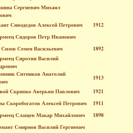
ршина Сергиевич Михаил
ович
жант Сиводедов Алексей Петрович
1912
рмеец Сидоров Петр Иванович
 Сизов Семен Васильевич
1892
рмеец Сиротин Василий
дрович
овник Ситников Анатолий
1913
вич
овой Скрипко Аверьян Павлович
1921
а Скоробогатов Алексей Петрович
1911
армеец Слащев Макар Михайлович
1898
тенант Смирнов Василий Гергиевич