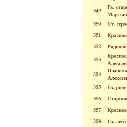
Гв. ста
349
Мартын
350
Ст. сер
351
Красноа
352
Рядовой
Красноа
353
Алексан
Подполк
354
Алексее
355
Гв. ряд
356
Старшин
357
Красно
358
Гв. лей