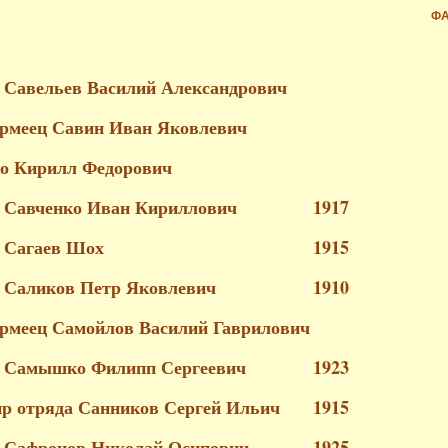
ФА
 Савельев Василий Александрович
рмеец Савин Иван Яковлевич
о Кирилл Федорович
 Савченко Иван Кириллович
1917
 Сагаев Шох
1915
 Саликов Петр Яковлевич
1910
рмеец Самойлов Василий Гаврилович
 Самышко Филипп Сергеевич
1923
р отряда Санников Сергей Ильич
1915
 Сафронов Николай Осипович
1925