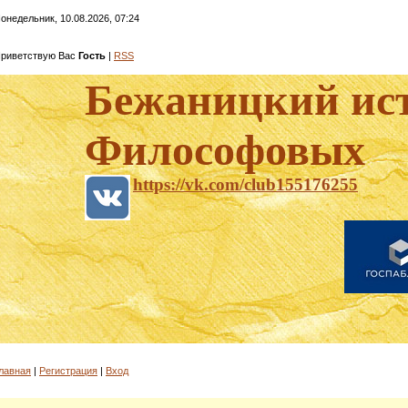
онедельник, 10.08.2026, 07:24
риветствую Вас
Гость
|
RSS
Бежаницкий ис
Философовых
https://vk.com/club155176255
лавная
|
Регистрация
|
Вход