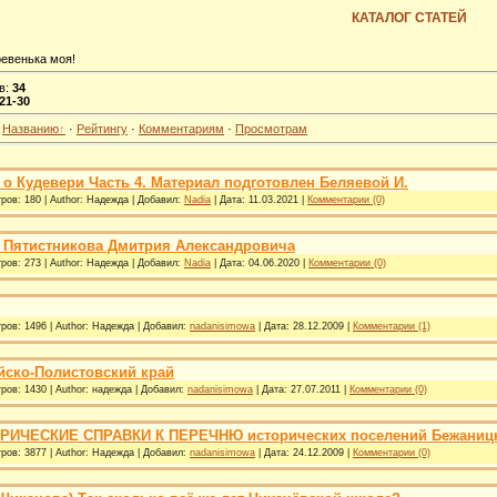
КАТАЛОГ СТАТЕЙ
евенька моя!
в
:
34
21-30
·
Названию
·
Рейтингу
·
Комментариям
·
Просмотрам
о Кудевери Часть 4. Материал подготовлен Беляевой И.
ров:
180
|
Author:
Надежда
|
Добавил:
Nadia
|
Дата:
11.03.2021
|
Комментарии (0)
 Пятистникова Дмитрия Александровича
ров:
273
|
Author:
Надежда
|
Добавил:
Nadia
|
Дата:
04.06.2020
|
Комментарии (0)
ров:
1496
|
Author:
Надежда
|
Добавил:
nadanisimowa
|
Дата:
28.12.2009
|
Комментарии (1)
ейско-Полистовский край
ров:
1430
|
Author:
надежда
|
Добавил:
nadanisimowa
|
Дата:
27.07.2011
|
Комментарии (0)
ИЧЕСКИЕ СПРАВКИ К ПЕРЕЧНЮ исторических поселений Бежаницког
ров:
3877
|
Author:
Надежда
|
Добавил:
nadanisimowa
|
Дата:
24.12.2009
|
Комментарии (0)