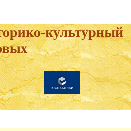
торико-культурный
фовых