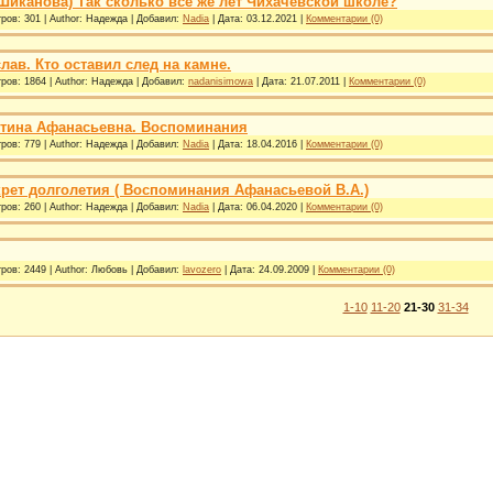
(Шиканова) Так сколько всё же лет Чихачёвской школе?
ров:
301
|
Author:
Надежда
|
Добавил:
Nadia
|
Дата:
03.12.2021
|
Комментарии (0)
ав. Кто оставил след на камне.
ров:
1864
|
Author:
Надежда
|
Добавил:
nadanisimowa
|
Дата:
21.07.2011
|
Комментарии (0)
тина Афанасьевна. Воспоминания
ров:
779
|
Author:
Надежда
|
Добавил:
Nadia
|
Дата:
18.04.2016
|
Комментарии (0)
крет долголетия ( Воспоминания Афанасьевой В.А.)
ров:
260
|
Author:
Надежда
|
Добавил:
Nadia
|
Дата:
06.04.2020
|
Комментарии (0)
ров:
2449
|
Author:
Любовь
|
Добавил:
lavozero
|
Дата:
24.09.2009
|
Комментарии (0)
1-10
11-20
21-30
31-34