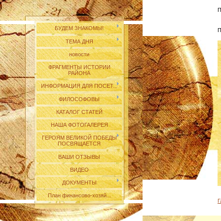
П
БУДЕМ ЗНАКОМЫ!
П
ТЕМА ДНЯ
новости
ФРАГМЕНТЫ ИСТОРИИ
РАЙОНА
ИНФОРМАЦИЯ ДЛЯ ПОСЕТ...
ФИЛОСОФОВЫ
КАТАЛОГ СТАТЕЙ
НАША ФОТОГАЛЕРЕЯ
ГЕРОЯМ ВЕЛИКОЙ ПОБЕДЫ
ПОСВЯЩАЕТСЯ
ВАШИ ОТЗЫВЫ
ВИДЕО
ДОКУМЕНТЫ
План финансово-хозяй...
Г