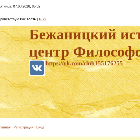
ятница, 07.08.2026, 05:32
риветствую Вас
Гость
|
RSS
Бежаницкий ис
центр Филосо
https://vk.com/club155176255
лавная
|
Регистрация
|
Вход