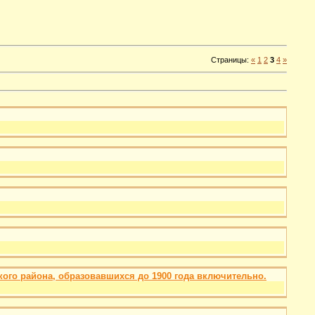
Страницы
:
«
1
2
3
4
»
о района, образовавшихся до 1900 года включительно.