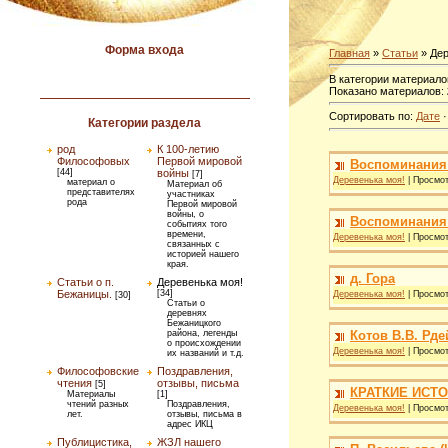
Форма входа
Главная
»
Статьи
» Дер
В категории материало
Показано материалов
:
Сортировать по
:
Дате
Категории раздела
род
К 100-летию
Философовых
Первой мировой
Воспоминания 
[44]
войны
[7]
Деревенька моя!
|
Просмот
материал о
Материал об
представителях
участниках
рода
Первой мировой
войны, о
Воспоминания
событиях того
времени,
Деревенька моя!
|
Просмот
связанных с
историей нашего
края.
д. Гора
Статьи о п.
Деревенька моя!
Бежаницы.
[34]
Деревенька моя!
|
Просмот
[30]
Статьи о
деревнях
Бежаницкого
Котов В.В. Рд
района, легенды
о происхождении
Деревенька моя!
|
Просмот
их названий и т.д.
Философовские
Поздравления,
чтения
отзывы, письма
[5]
КРАТКИЕ ИСТОР
Материалы
[1]
чтений разных
Поздравления,
Деревенька моя!
|
Просмот
лет.
отзывы, письма в
адрес ИКЦ
Публицистика,
ЖЗЛ нашего