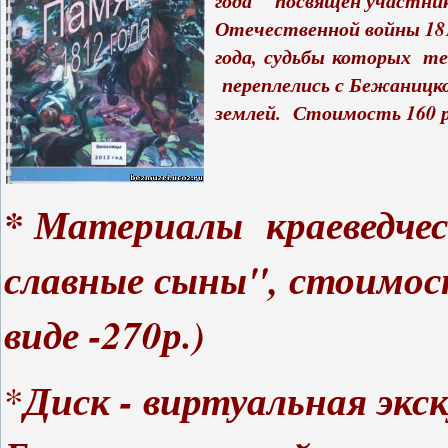
года" посвящен участни
Отечественной войны 18
года, судьбы которых те
переплелись с Бежаницк
землей. Стоимость 160 р
* Материалы краеведче
славные сыны", стоимос
виде -270р.)
Диск - виртуальная экс
*