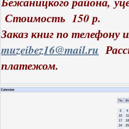
Бежаницкого района,
уц
Стоимость 150 р.
Заказ книг по телефону 
muzeibez16@mail.ru
Расс
платежом.
Calendar
Пн
Вт
3
4
10
11
17
18
24
25